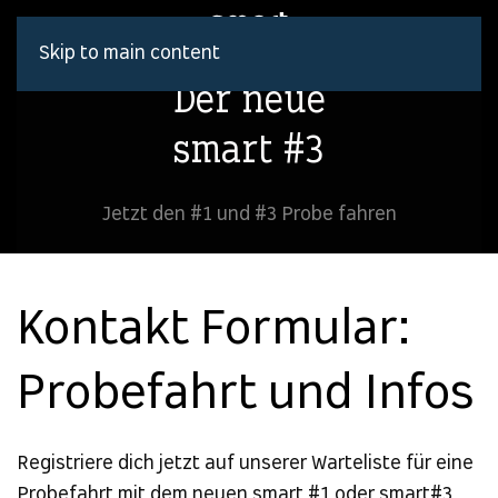
Skip to main content
SMART #1
Der neue
SMART #2
smart #3
SMART #3
SMART #5
Jetzt den #1 und #3 Probe fahren
FAHRZEUGBÖRSE
WERKSTATT & SERVICE
Kontakt Formular:
UNSERE CENTER
Probefahrt und Infos
ANSPRECHPARTNER
Probefahrt vereinbaren
Registriere dich jetzt auf unserer Warteliste für eine
Anrufen
Probefahrt mit dem neuen smart #1 oder smart#3